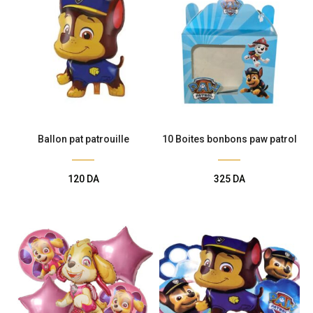
Ballon pat patrouille
10 Boites bonbons paw patrol
120
DA
325
DA