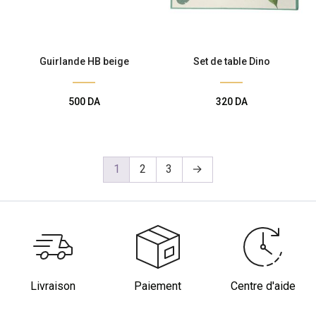
Guirlande HB beige
Set de table Dino
500
DA
320
DA
1
2
3
→
Livraison
Paiement
Centre d'aide