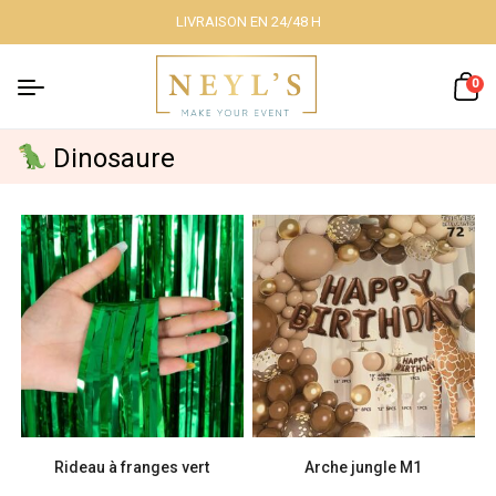
LIVRAISON EN 24/48 H
Fermer
0
Dinosaure
Nos packs
Décoration
lumineuse
Décoration à
thème
Rideau à franges vert
Arche jungle M1