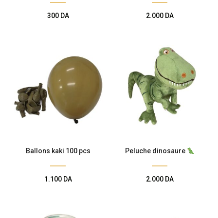
Décoration de
300
DA
2.000
DA
salle
Décoration de
table
Accessoires
Déguisements
Ballons kaki 100 pcs
Peluche dinosaure
Emballage
1.100
DA
2.000
DA