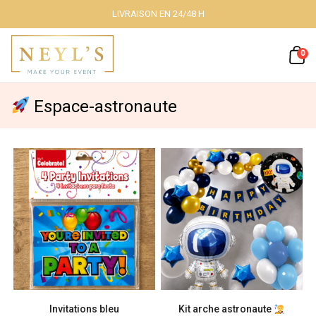
LIVRAISON EN 24/48 H
Fermer
0
Espace-astronaute
Nos packs
Décoration
lumineuse
Décoration à
thème
Invitations bleu
Kit arche astronaute