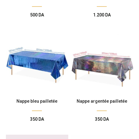
Décoration de
500
DA
1.200
DA
salle
Décoration de
table
Accessoires
Déguisements
Nappe bleu pailletée
Nappe argentée pailletée
Emballage
350
DA
350
DA