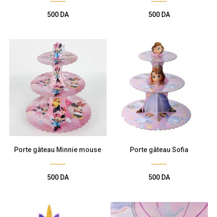
Décoration de
500
DA
500
DA
salle
Décoration de
table
Accessoires
Déguisements
Porte gâteau Minnie mouse
Porte gâteau Sofia
Emballage
500
DA
500
DA