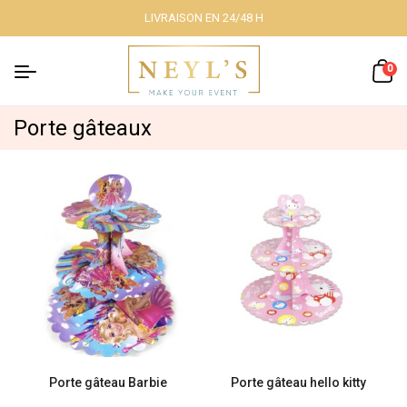
LIVRAISON EN 24/48 H
Fermer
0
Porte gâteaux
Nos packs
Décoration
lumineuse
Décoration à
thème
Porte gâteau Barbie
Porte gâteau hello kitty