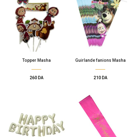
Topper Masha
Guirlande fanions Masha
260
DA
210
DA