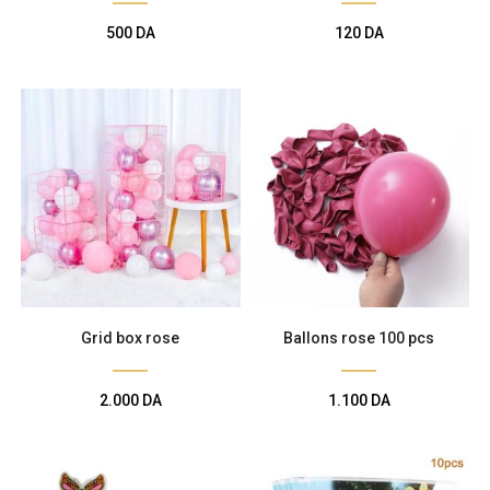
Décoration de
500
DA
120
DA
salle
Décoration de
table
Accessoires
Déguisements
Grid box rose
Ballons rose 100 pcs
Emballage
2.000
DA
1.100
DA