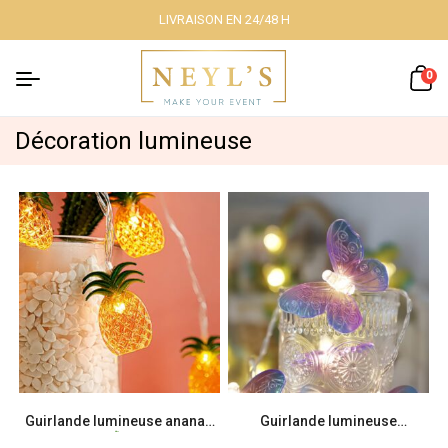
LIVRAISON EN 24/48 H
Fermer
0
Décoration lumineuse
Nos packs
Décoration
lumineuse
Décoration à
thème
Guirlande lumineuse ananas
Guirlande lumineuse
papillons