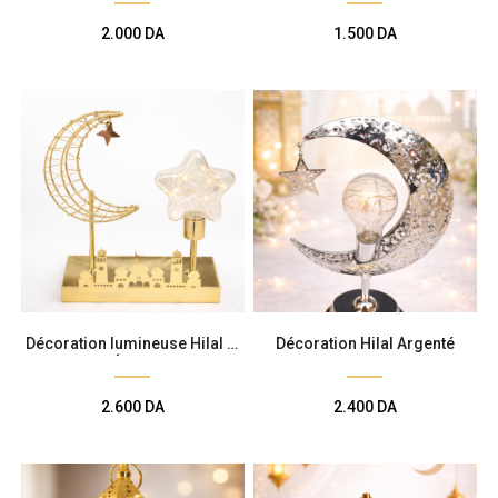
Décoration de
2.000
DA
1.500
DA
salle
Décoration de
table
Accessoires
Déguisements
Décoration lumineuse Hilal et
Décoration Hilal Argenté
Étoile
Emballage
2.600
DA
2.400
DA