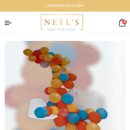
LIVRAISON EN 24/48 H
Fermer
0
Nos packs
Décoration
lumineuse
Décoration à
thème