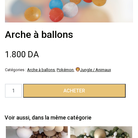
Décoration de
salle
Arche à ballons
Décoration de
table
1.800
DA
Accessoires
Catégories :
Arche à ballons
,
Pokémon
,
Jungle / Animaux
Déguisements
quantité
ACHETER
de
Emballage
Arche
à
Voir aussi, dans la même catégorie
ballons