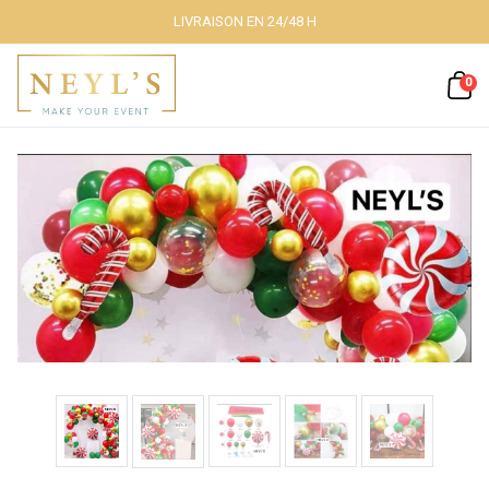
LIVRAISON EN 24/48 H
Fermer
0
Nos packs
Décoration
lumineuse
Décoration à
thème