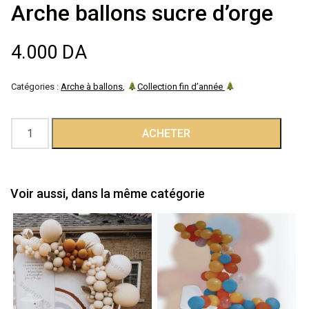
Arche ballons sucre d’orge
Décoration de
salle
4.000
DA
Décoration de
Catégories :
Arche à ballons
,
Collection fin d’année
table
quantité
ACHETER
de
Accessoires
Arche
ballons
Voir aussi, dans la même catégorie
Déguisements
sucre
d’orge
Emballage