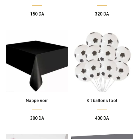
150
DA
320
DA
Nappe noir
Kit ballons foot
300
DA
400
DA