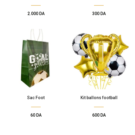
2.000
DA
300
DA
Sac Foot
Kit ballons football
60
DA
600
DA