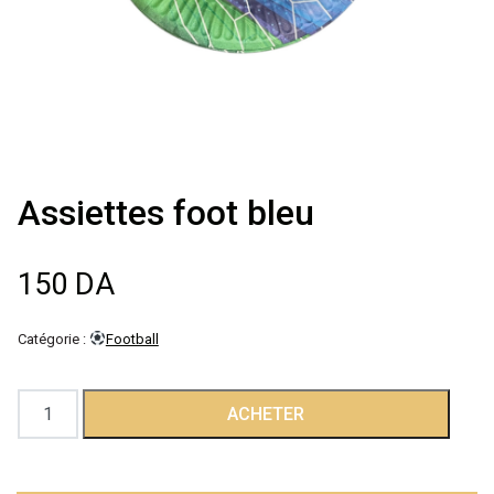
Décoration de
salle
Décoration de
table
Assiettes foot bleu
Accessoires
150
DA
Déguisements
Catégorie :
Football
Emballage
quantité
ACHETER
de
Assiettes
foot