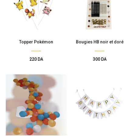
Topper Pokémon
Bougies HB noir et doré
220
DA
300
DA