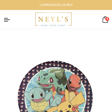
LIVRAISON EN 24/48 H
Fermer
0
Nos packs
Décoration
lumineuse
Décoration à
thème