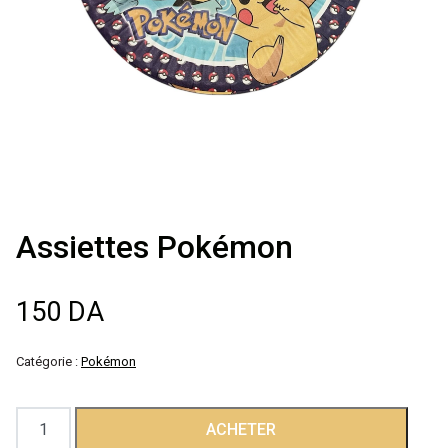
Décoration de
salle
Décoration de
table
Accessoires
Assiettes Pokémon
Déguisements
150
DA
Emballage
Catégorie :
Pokémon
quantité
ACHETER
de