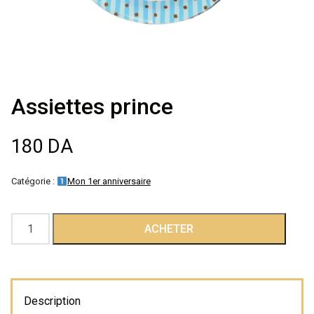
Décoration de
salle
Décoration de
Assiettes prince
table
180
DA
Accessoires
Catégorie :
Mon 1er anniversaire
Déguisements
quantité
ACHETER
Emballage
de
Assiettes
prince
Description