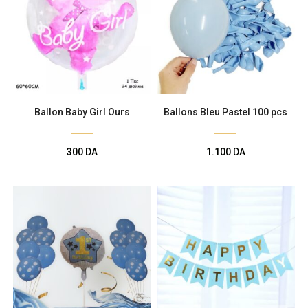
Ballon Baby Girl Ours
Ballons Bleu Pastel 100 pcs
300
DA
1.100
DA