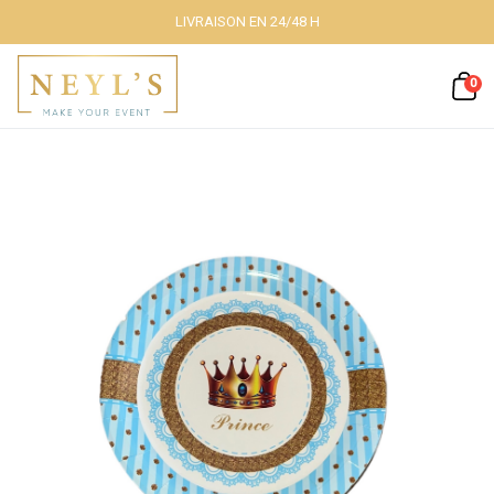
LIVRAISON EN 24/48 H
Fermer
0
Nos packs
Décoration
lumineuse
Décoration à
thème