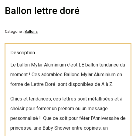
Décoration de
Ballon lettre doré
salle
Catégorie :
Ballons
Décoration de
table
Description
Le ballon Mylar Aluminium c’est LE ballon tendance du
Accessoires
moment ! Ces adorables Ballons Mylar Aluminium en
forme de Lettre Doré sont disponibles de A à Z.
Déguisements
Chics et tendances, ces lettres sont métallisées et à
Emballage
choisir pour former un prénom ou un message
personnalisé ! Que ce soit pour fêter l’Anniversaire de
princesse, une Baby Shower entre copines, un