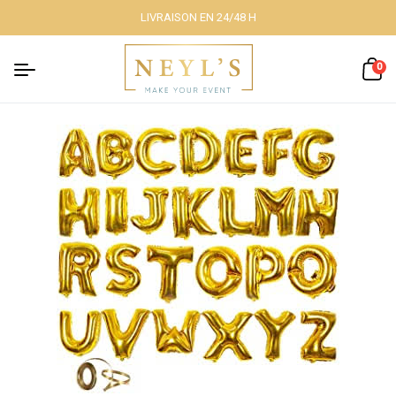
LIVRAISON EN 24/48 H
Fermer
0
Nos packs
Décoration
lumineuse
Décoration à
thème