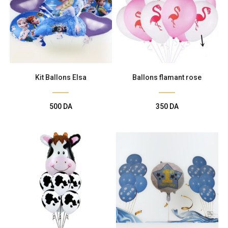
Kit Ballons Elsa
Ballons flamant rose
500
DA
350
DA