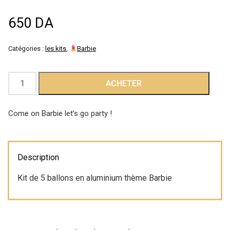
Décoration de
650
DA
salle
Catégories :
les kits
,
Barbie
Décoration de
quantité
ACHETER
table
de
Ballons
Come on Barbie let’s go party !
Accessoires
Barbie
Déguisements
Description
Emballage
Kit de 5 ballons en aluminium thème Barbie