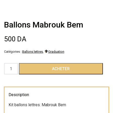
Décoration de
salle
Ballons Mabrouk Bem
Décoration de
500
DA
table
Catégories :
Ballons lettres
,
Graduation
Accessoires
quantité
ACHETER
Déguisements
de
Ballons
Emballage
Mabrouk
Bem
Description
Kit ballons lettres: Mabrouk Bem