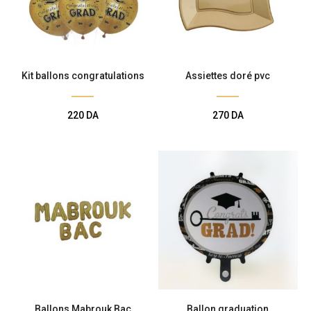
Kit ballons congratulations
Assiettes doré pvc
220
DA
270
DA
Ballons Mabrouk Bac
Ballon graduation