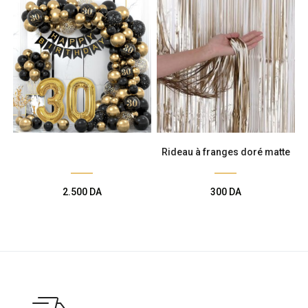
Rideau à franges doré matte
2.500
DA
300
DA