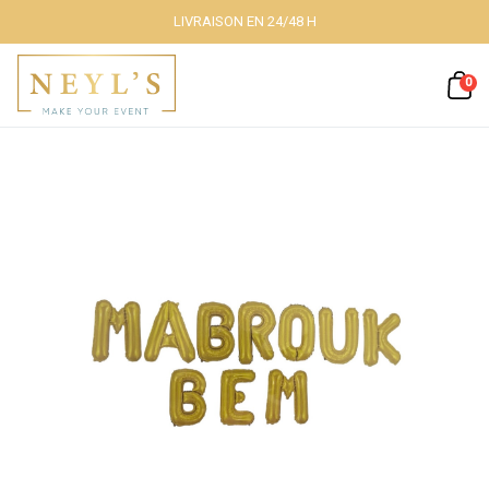
LIVRAISON EN 24/48 H
Fermer
0
Nos packs
Décoration
lumineuse
Décoration à
thème