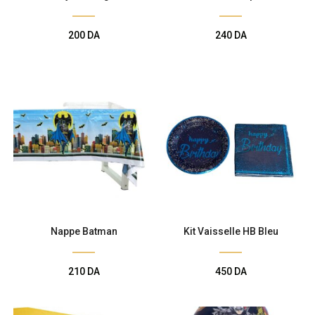
200
DA
240
DA
Nappe Batman
Kit Vaisselle HB Bleu
210
DA
450
DA