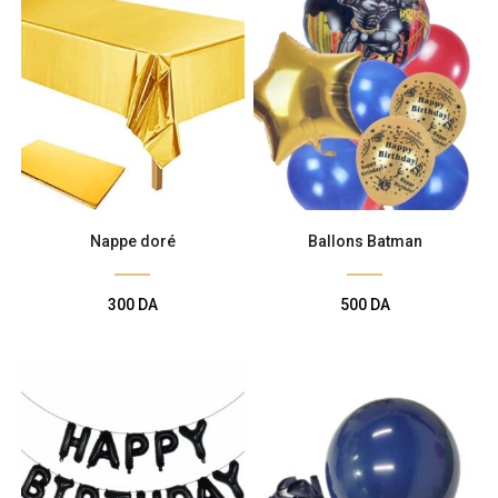
Nappe doré
Ballons Batman
300
DA
500
DA