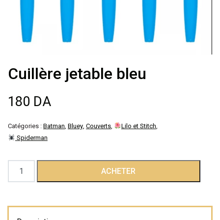
Décoration de
salle
Décoration de
Cuillère jetable bleu
table
180
DA
Accessoires
Catégories :
Batman
,
Bluey
,
Couverts
,
Lilo et Stitch
,
Déguisements
Spiderman
Emballage
quantité
ACHETER
de
Cuillère
jetable
bleu