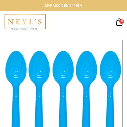
LIVRAISON EN 24/48 H
Fermer
0
Nos packs
Décoration
lumineuse
Décoration à
thème