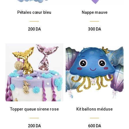
Pétales cœur bleu
Nappe mauve
200
DA
300
DA
Topper queue sirene rose
Kit ballons méduse
200
DA
600
DA