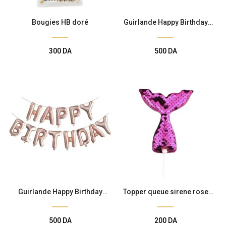
Bougies HB doré
Guirlande Happy Birthday
Doré
300
DA
500
DA
Guirlande Happy Birthday
Topper queue sirene rose
Rose Gold
bonbon
500
DA
200
DA