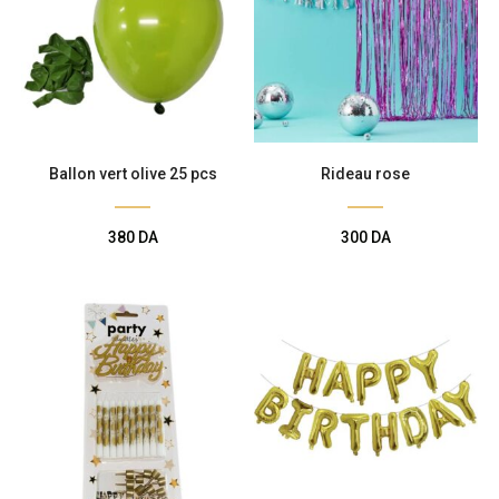
Ballon vert olive 25 pcs
Rideau rose
380
DA
300
DA