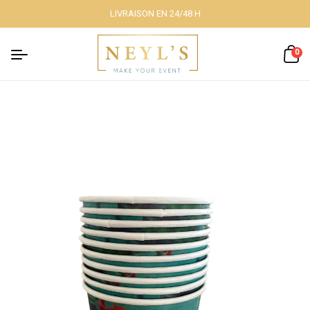
LIVRAISON EN 24/48 H
Fermer
0
Nos packs
Décoration
lumineuse
Décoration à
thème