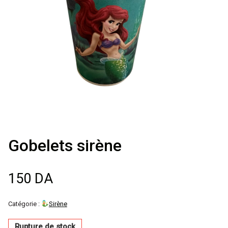
Décoration de
salle
Décoration de
table
Accessoires
Gobelets sirène
Déguisements
Emballage
150
DA
Catégorie :
Sirène
Rupture de stock