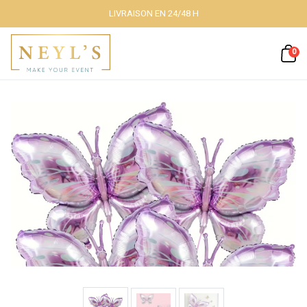
LIVRAISON EN 24/48 H
Fermer
0
Nos packs
Décoration
lumineuse
Décoration à
thème