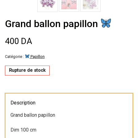
Décoration de
salle
Grand ballon papillon
Décoration de
400
DA
table
Catégorie :
Papillon
Accessoires
Rupture de stock
Déguisements
Description
Emballage
Grand ballon papillon
Dim 100 cm