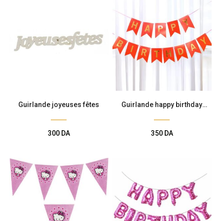
Guirlande joyeuses fêtes
Guirlande happy birthday
rouge
300
DA
350
DA