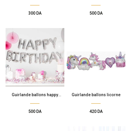
en ciel
300
DA
500
DA
Guirlande ballons happy
Guirlande ballons licorne
birthday
500
DA
420
DA