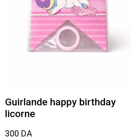
Décoration de
salle
Décoration de
table
Accessoires
Déguisements
Guirlande happy birthday
Emballage
licorne
300
DA