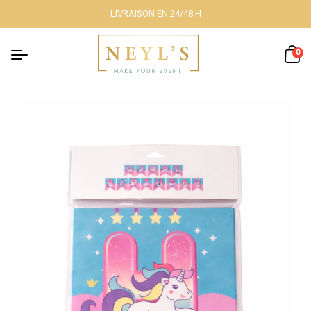
LIVRAISON EN 24/48 H
Fermer
0
Nos packs
Décoration
lumineuse
Décoration à
thème