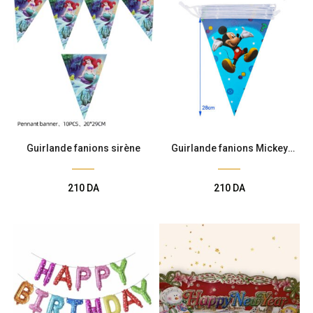
Guirlande fanions sirène
Guirlande fanions Mickey
Mouse
210
DA
210
DA