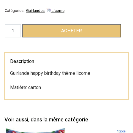
Catégories :
Guirlandes
,
Licorne
quantité
ACHETER
de
Guirlande
happy
birthday
Description
licorne
Guirlande happy birthday thème licorne
Matière: carton
Voir aussi, dans la même catégorie