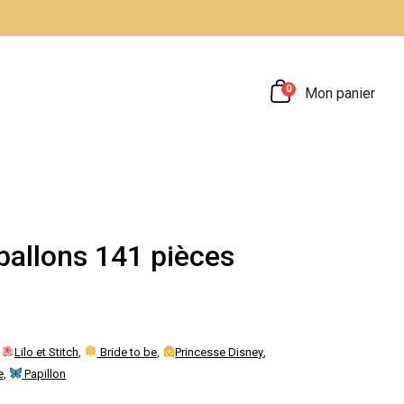
0
Mon panier
 ballons 141 pièces
,
Lilo et Stitch
,
Bride to be
,
Princesse Disney
,
e
,
Papillon