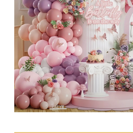
Décoration de
salle
Décoration de
table
Accessoires
Déguisements
Emballage