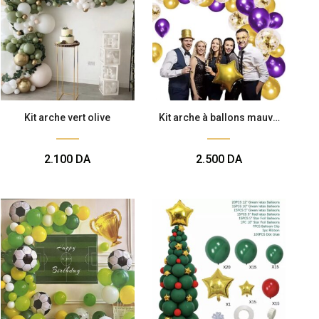
Kit arche vert olive
Kit arche à ballons mauve
doré
2.100
DA
2.500
DA