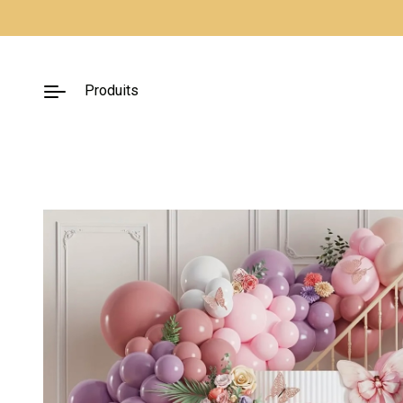
Fermer
Produits
Nos packs
Décoration
lumineuse
Décoration à
thème