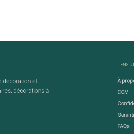
LIENS U
e décoration et
À prop
ires, décorations à
CGV
Confide
Garant
FAQs