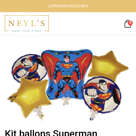
LIVRAISON EN 24/48 H
Fermer
0
Nos packs
Décoration
lumineuse
Décoration à
thème
Kit ballons Superman