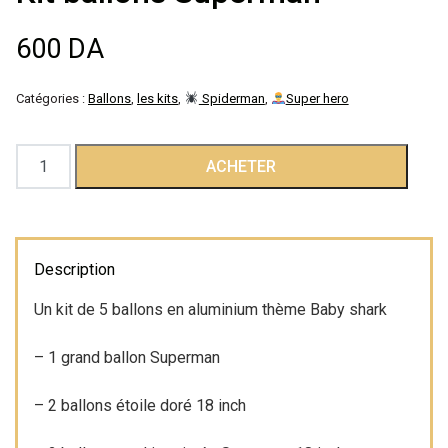
Décoration de
600
DA
salle
Catégories :
Ballons
,
les kits
,
Spiderman
,
Super hero
Décoration de
quantité
ACHETER
table
de
Kit
Accessoires
ballons
Superman
Description
Déguisements
Un kit de 5 ballons en aluminium thème Baby shark
Emballage
– 1 grand ballon Superman
– 2 ballons étoile doré 18 inch