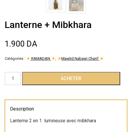
Décoration de
salle
Lanterne + Mibkhara
Décoration de
1.900
DA
table
Catégories :
RAMADAN
,
Mawlid Nabawi Charif
Accessoires
quantité
ACHETER
Déguisements
de
Lanterne
Emballage
+
Mibkhara
Description
Lanterne 2 en 1 lumineuse avec mibkhara