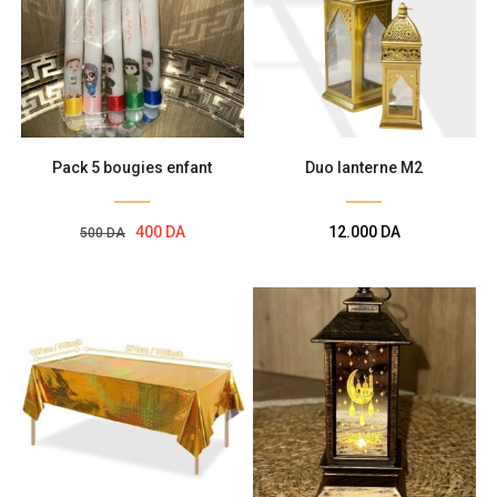
Pack 5 bougies enfant
Duo lanterne M2
Le
Le
400
DA
12.000
DA
500
DA
prix
prix
initial
actuel
était :
est :
500 DA.
400 DA.