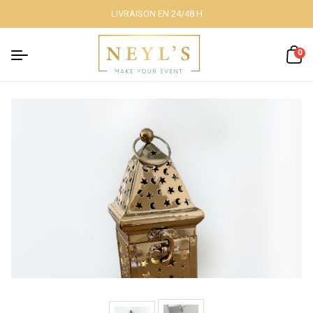
LIVRAISON EN 24/48 H
Fermer
0
Nos packs
Décoration
lumineuse
Décoration à
thème