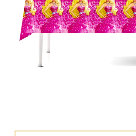
Décoration de
salle
Décoration de
table
Accessoires
Déguisements
Emballage