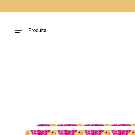
Fermer
Produits
Nos packs
Décoration
lumineuse
Décoration à
thème