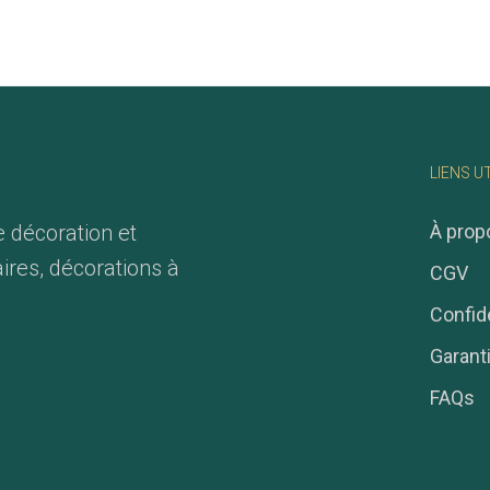
LIENS U
e décoration et
À prop
ires, décorations à
CGV
Confide
Garant
FAQs