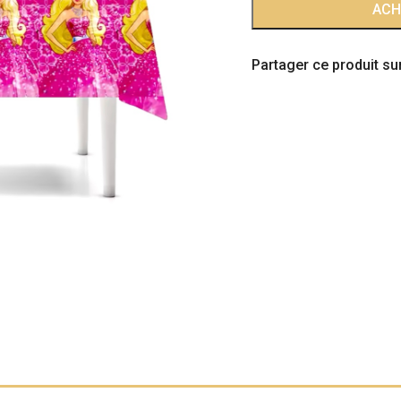
quantité
ACH
de
Nappe
Partager ce produit sur
Barbie