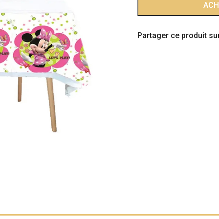
quantité
ACH
de
Nappe
Partager ce produit sur
Minnie
Mouse