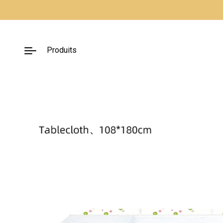
Fermer
Produits
Nos packs
Décoration
lumineuse
Décoration à
thème