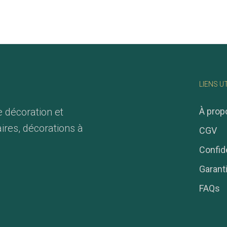
LIENS U
e décoration et
À prop
ires, décorations à
CGV
Confide
Garant
FAQs