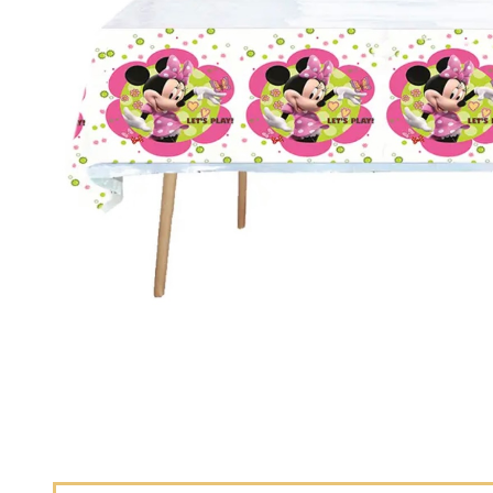
Décoration de
salle
Décoration de
table
Accessoires
Déguisements
Emballage