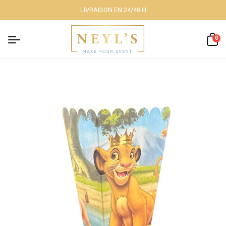
LIVRAISON EN 24/48 H
Fermer
0
Nos packs
Décoration
lumineuse
Décoration à
thème