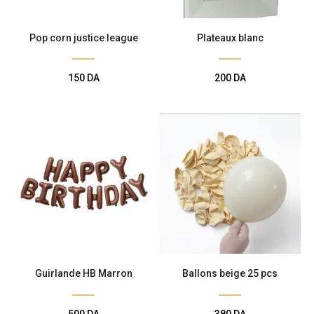
Pop corn justice league
Plateaux blanc
150
DA
200
DA
Guirlande HB Marron
Ballons beige 25 pcs
500
DA
380
DA