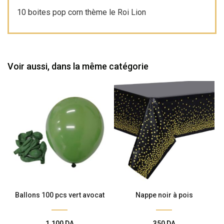
Lion
10 boites pop corn thème le Roi Lion
Voir aussi, dans la même catégorie
Ballons 100 pcs vert avocat
Nappe noir à pois
1.100
DA
350
DA