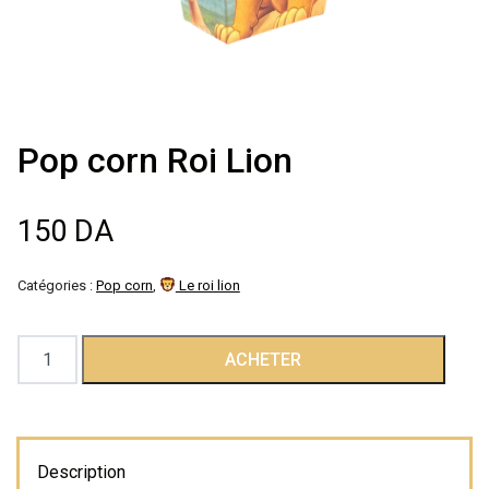
Décoration de
salle
Décoration de
Pop corn Roi Lion
table
150
DA
Accessoires
Catégories :
Pop corn
,
Le roi lion
Déguisements
quantité
ACHETER
Emballage
de
Pop
corn
Roi
Description