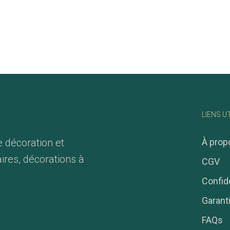
LIENS U
e décoration et
À prop
ires, décorations à
CGV
Confide
Garant
FAQs