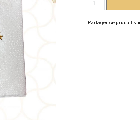
quantité
de
Serviettes
Partager ce produit sur
Aid
Doré