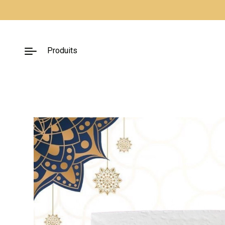
Fermer
Produits
Nos packs
Décoration
lumineuse
Décoration à
thème