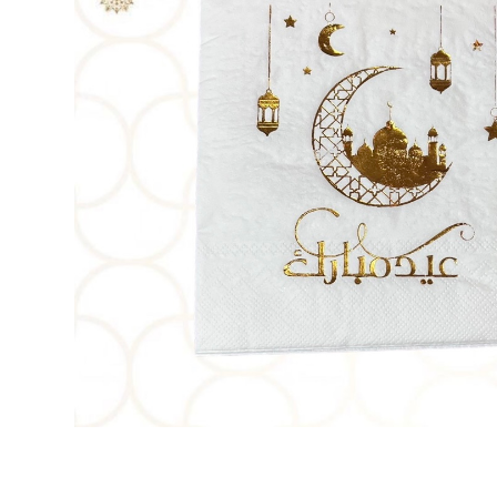
Décoration de
salle
Décoration de
table
Accessoires
Déguisements
Emballage