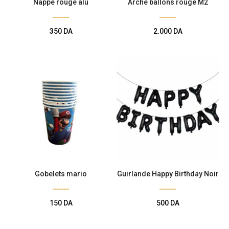
Nappe rouge alu
Arche ballons rouge M2
350
DA
2.000
DA
Gobelets mario
Guirlande Happy Birthday Noir
150
DA
500
DA