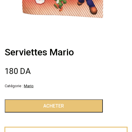
Décoration de
salle
Décoration de
Serviettes Mario
table
Accessoires
180
DA
Déguisements
Catégorie :
Mario
Emballage
quantité
ACHETER
de
Serviettes
Mario