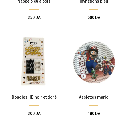
Nappe bleu à pois
Invitations bleu
350
DA
500
DA
Bougies HB noir et doré
Assiettes mario
300
DA
180
DA