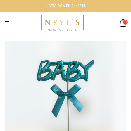
LIVRAISON EN 24/48 H
Fermer
0
Nos packs
Décoration
lumineuse
Décoration à
thème