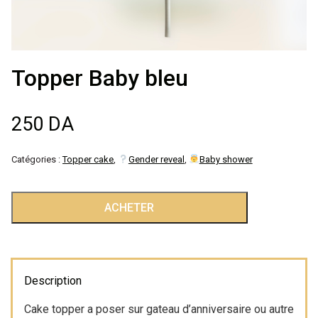
Décoration de
salle
Topper Baby bleu
Décoration de
250
DA
table
Accessoires
Catégories :
Topper cake
,
Gender reveal
,
Baby shower
Déguisements
quantité
ACHETER
de
Topper
Emballage
Baby
bleu
Description
Cake topper a poser sur gateau d’anniversaire ou autre