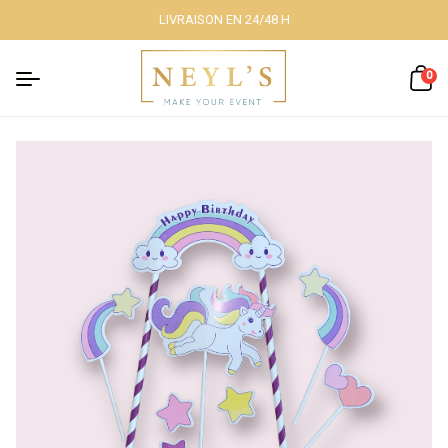
LIVRAISON EN 24/48 H
Fermer
0
Nos packs
Décoration
lumineuse
Décoration à
thème