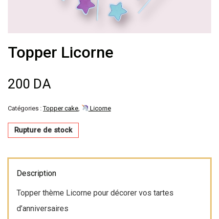
Décoration de
salle
Topper Licorne
Décoration de
200
DA
table
Catégories :
Topper cake
,
Licorne
Accessoires
Rupture de stock
Déguisements
Emballage
Description
Topper thème Licorne pour décorer vos tartes
d’anniversaires