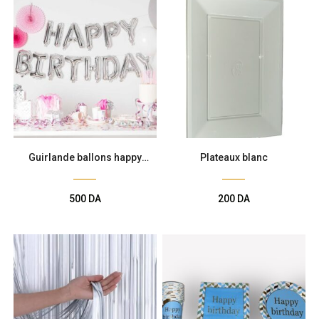
Guirlande ballons happy
Plateaux blanc
birthday
500
DA
200
DA