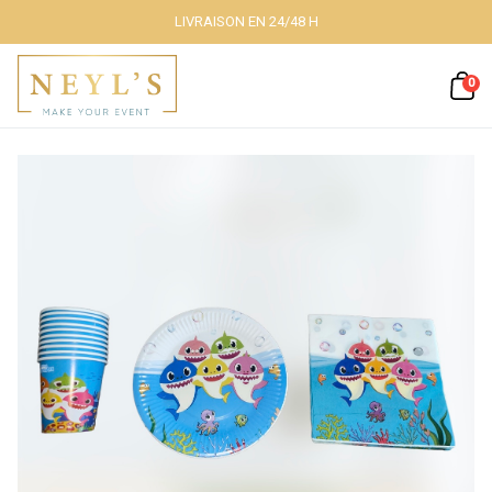
LIVRAISON EN 24/48 H
Fermer
0
Nos packs
Décoration
lumineuse
Décoration à
thème