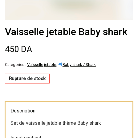
Décoration de
salle
Vaisselle jetable Baby shark
Décoration de
450
DA
table
Catégories :
Vaisselle jetable
,
Baby shark / Shark
Accessoires
Rupture de stock
Déguisements
Emballage
Description
Set de vaisselle jetable thème Baby shark
le set contient: