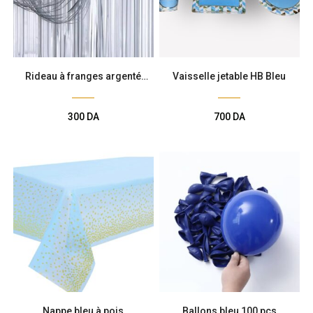
Rideau à franges argenté
Vaisselle jetable HB Bleu
matte
300
DA
700
DA
Nappe bleu à pois
Ballons bleu 100 pcs