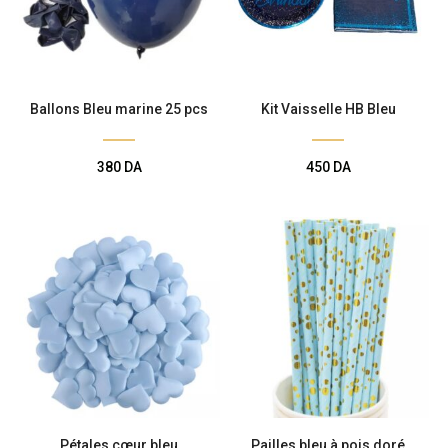
Ballons Bleu marine 25 pcs
Kit Vaisselle HB Bleu
380
DA
450
DA
Pétales cœur bleu
Pailles bleu à pois doré