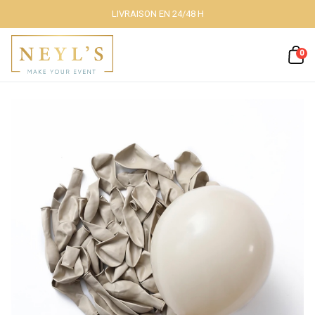
LIVRAISON EN 24/48 H
Fermer
0
Nos packs
Décoration
lumineuse
Décoration à
thème