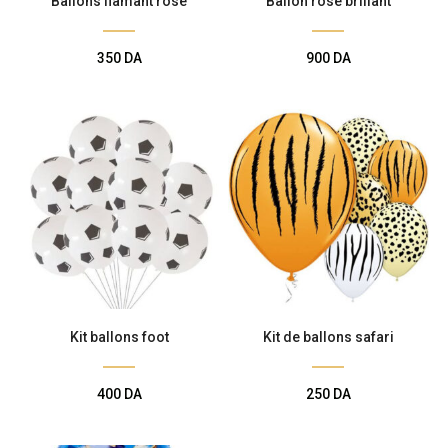
Ballons flamant rose
Ballon rose brillant
350
DA
900
DA
Kit ballons foot
Kit de ballons safari
400
DA
250
DA