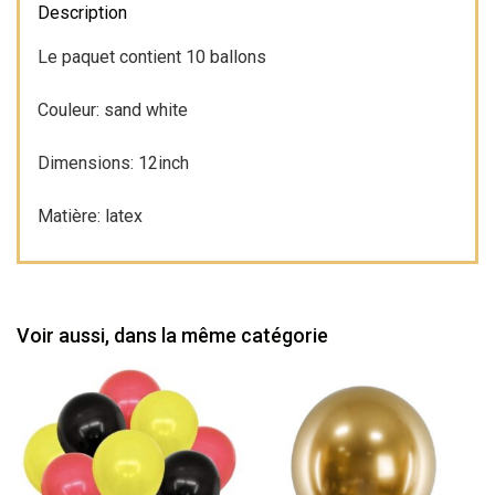
Sand
Description
White
Le paquet contient 10 ballons
10
pcs
Couleur: sand white
Dimensions: 12inch
Matière: latex
Voir aussi, dans la même catégorie