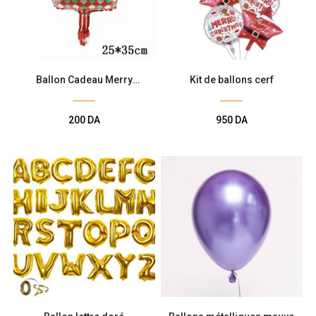
Ballon Cadeau Merry
Kit de ballons cerf
Christmas
200
DA
950
DA