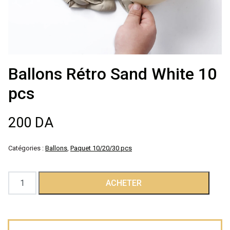
Décoration de
salle
Décoration de
Ballons Rétro Sand White 10
table
pcs
Accessoires
200
DA
Déguisements
Catégories :
Ballons
,
Paquet 10/20/30 pcs
Emballage
quantité
ACHETER
de
Ballons
Rétro