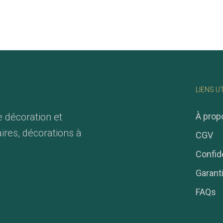
LIENS U
e décoration et
À prop
ires, décorations à
CGV
Confide
Garant
FAQs