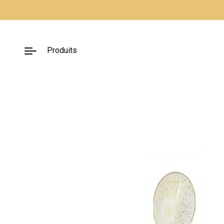
Fermer
Produits
Nos packs
Décoration
lumineuse
Décoration à
thème