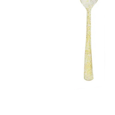
Décoration de
salle
Décoration de
table
Accessoires
Déguisements
Emballage