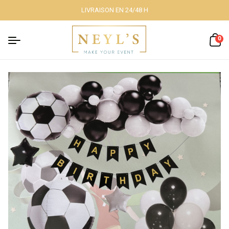
LIVRAISON EN 24/48 H
Fermer
0
Nos packs
Décoration
lumineuse
Décoration à
thème