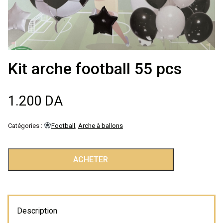
Décoration de
salle
Décoration de
Kit arche football 55 pcs
table
1.200
DA
Accessoires
Catégories :
Football
,
Arche à ballons
Déguisements
quantité
ACHETER
Emballage
de
Kit
arche
football
Description
55